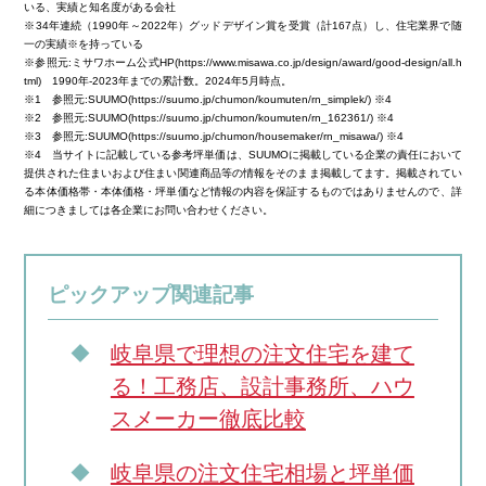
いる、実績と知名度がある会社
※34年連続（1990年～2022年）グッドデザイン賞を受賞（計167点）し、住宅業界で随
一の実績※を持っている
※参照元:ミサワホーム公式HP(https://www.misawa.co.jp/design/award/good-design/all.h
tml) 1990年-2023年までの累計数。2024年5月時点。
※1 参照元:SUUMO(https://suumo.jp/chumon/koumuten/rn_simplek/) ※4
※2 参照元:SUUMO(https://suumo.jp/chumon/koumuten/rn_162361/) ※4
※3 参照元:SUUMO(https://suumo.jp/chumon/housemaker/rn_misawa/) ※4
※4 当サイトに記載している参考坪単価は、SUUMOに掲載している企業の責任において
提供された住まいおよび住まい関連商品等の情報をそのまま掲載してます。掲載されてい
る本体価格帯・本体価格・坪単価など情報の内容を保証するものではありませんので、詳
細につきましては各企業にお問い合わせください。
ピックアップ関連記事
岐阜県で理想の注文住宅を建て
る！工務店、設計事務所、ハウ
スメーカー徹底比較
岐阜県の注文住宅相場と坪単価