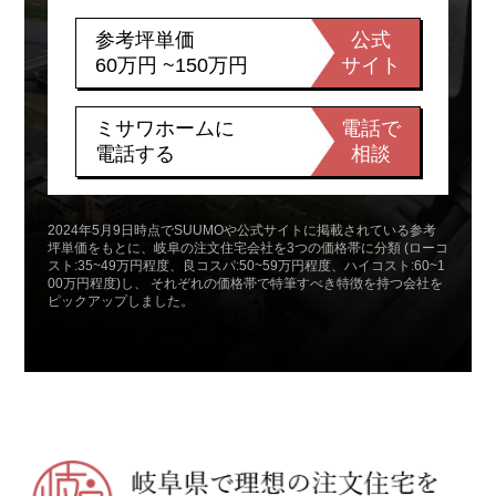
参考坪単価
公式
60万円 ~150万円
サイト
ミサワホームに
電話で
電話する
相談
2024年5月9日時点でSUUMOや公式サイトに掲載されている参考
坪単価をもとに、岐阜の注文住宅会社を3つの価格帯に分類 (ローコ
スト:35~49万円程度、良コスパ:50~59万円程度、ハイコスト:60~1
00万円程度)し、 それぞれの価格帯で特筆すべき特徴を持つ会社を
ピックアップしました。