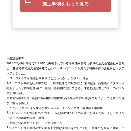
施工事例をもっと見る
※選定基準※
2024年5月9日時点でSUUMOに掲載されている坪単価を参考に岐阜の注文住宅会社を分類
し、各価格帯で注文住宅を建てたいユーザーのニーズを満たす特徴を持つ会社をピックア
ップしました。
・ローコストでも性能と間取りにこだわれる…シンプル工務店
└ローコスト帯の会社の中で唯一、標準仕様で高断熱(吹き付け断熱、高性能ハイブリッド
樹脂サッシが標準仕様)且つ、間取りを自由に設計できる、性能と設計力とコストのバラン
スが良い会社
※耐震等級3相当、断熱等級4相当の国内最高等級が取得可能(間取りによっては対応でき
ない場合もあり)
・こだわりのデザイン住宅が建てられる…グランハウス一級建築士事務所
└ミドルレンジ帯の会社の中で唯一、依頼者に3人以上の設計士が就くため、よりデザイン
イメージの再現性が高い会社
・実績と知名度にこだわる…ミサワホーム
└ハイエンド帯の会社の中で最も安定的な実績※を残しており、事業所を全国に展開して