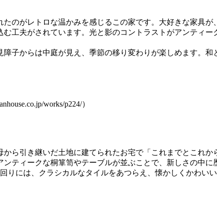
れたのがレトロな温かみを感じるこの家です。大好きな家具が
込む工夫がされています。光と影のコントラストがアンティー
見障子からは中庭が見え、季節の移り変わりが楽しめます。和
co.jp/works/p224/）
母から引き継いだ土地に建てられたお宅で「これまでとこれか
アンティークな桐箪笥やテーブルが並ぶことで、新しさの中に
水回りには、クラシカルなタイルをあつらえ、懐かしくかわい