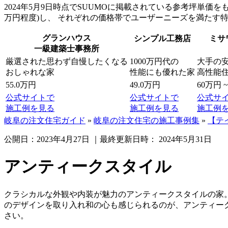
2024年5月9日時点でSUUMOに掲載されている参考坪単価をも
万円程度)し、 それぞれの価格帯でユーザーニーズを満たす
グランハウス
シンプル工務店
ミサ
一級建築士事務所
厳選された
思わず自慢したくなる
1000万円代の
大手の
おしゃれな家
性能にも優れた家
高性能
55.0万円
49.0万円
60万円 
公式サイトで
公式サイトで
公式サ
施工例を見る
施工例を見る
施工例
岐阜の注文住宅ガイド
»
岐阜の注文住宅の施工事例集
»
【テ
公開日：
2023年4月27日
｜最終更新日時：
2024年5月31日
アンティークスタイル
クラシカルな外観や内装が魅力のアンティークスタイルの家
のデザインを取り入れ和の心も感じられるのが、アンティー
さい。