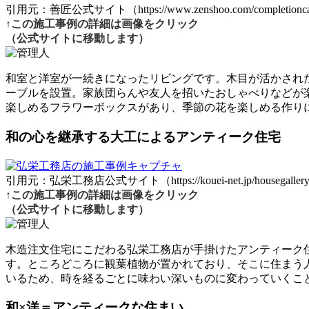
引用元：善匠公式サイト（https://www.zenshoo.com/completionca
↑この施工事例の詳細は画像をクリック
（公式サイトに移動します）
和室と洋室が一続きになったリビングです。木目が活かされ
ーブルを設置。家族団らんや友人を招いたおしゃべりなどが
楽しめるフラワーボックスがあり、季節の花を楽しめる作り
和の心を継承する大工によるアンティーク住宅
引用元：弘栄工務店公式サイト（https://kouei-net.jp/housegallery
↑この施工事例の詳細は画像をクリック
（公式サイトに移動します）
木造注文住宅にこだわる弘栄工務店が手掛けたアンティーク
す。ところどころに観葉植物が置かれており、そこに住まう
いるため、時を経るごとに味わい深いものに変わっていくこ
和×洋＝アンティークな住まい