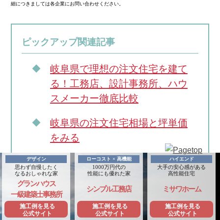
細につきましては各企業にお問い合わせください。
ピックアップ関連記事
岐阜県で理想の注文住宅を建て
る！工務店、設計事務所、ハウ
スメーカー徹底比較
岐阜県の注文住宅相場と坪単価
をみる
デザイン
ローコスト × 高機能
ハイエンド
【こだわり別】岐阜で建築でき
思わず自慢したく
1000万円代の
大手の安心感がある
なるおしゃれな家
性能にも優れた家
高性能住宅
る注文住宅の施工事例集
グランハウス
シンプル工務店
ミサワホーム
一級建築士事務所
薪ストーブが栄える注文住宅
施工例を見る
施工例を見る
施工例を見る
公式サイト
公式サイト
公式サイト