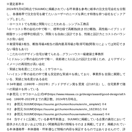
※選定基準※
2024年5月9日時点でSUUMOに掲載されている坪単価を参考に岐阜の注文住宅会社を分類
し、各価格帯で注文住宅を建てたいユーザーのニーズを満たす特徴を持つ会社をピックア
ップしました。
・ローコストでも性能と間取りにこだわれる…シンプル工務店
└ローコスト帯の会社の中で唯一、標準仕様で高断熱(吹き付け断熱、高性能ハイブリッド
樹脂サッシが標準仕様)且つ、間取りを自由に設計できる、性能と設計力とコストのバラン
スが良い会社
※耐震等級3相当、断熱等級4相当の国内最高等級が取得可能(間取りによっては対応でき
ない場合もあり)
・こだわりのデザイン住宅が建てられる…グランハウス一級建築士事務所
└ミドルレンジ帯の会社の中で唯一、依頼者に3人以上の設計士が就くため、よりデザイン
イメージの再現性が高い会社
・実績と知名度にこだわる…ミサワホーム
└ハイエンド帯の会社の中で最も安定的な実績※を残しており、事業所を全国に展開して
いる、実績と知名度がある会社
※34年連続（1990年～2022年）グッドデザイン賞を受賞（計167点）し、住宅業界で随
一の実績※を持っている
※参照元:ミサワホーム公式HP(https://www.misawa.co.jp/design/award/good-design/all.h
tml) 1990年-2023年までの累計数。2024年5月時点。
※1 参照元:SUUMO(https://suumo.jp/chumon/koumuten/rn_simplek/) ※4
※2 参照元:SUUMO(https://suumo.jp/chumon/koumuten/rn_162361/) ※4
※3 参照元:SUUMO(https://suumo.jp/chumon/housemaker/rn_misawa/) ※4
※4 当サイトに記載している参考坪単価は、SUUMOに掲載している企業の責任において
提供された住まいおよび住まい関連商品等の情報をそのまま掲載してます。掲載されてい
る本体価格帯・本体価格・坪単価など情報の内容を保証するものではありませんので、詳