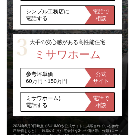
シンプル工務店に
電話で
電話する
相談
大手の安心感がある高性能住宅
ミサワホーム
参考坪単価
公式
60万円 ~150万円
サイト
ミサワホームに
電話で
電話する
相談
2024年5月9日時点でSUUMOや公式サイトに掲載されている参考
坪単価をもとに、岐阜の注文住宅会社を3つの価格帯に分類 (ローコ