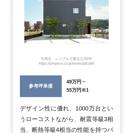
引用元：シンプル工務店公式HP
https://simple-k.co.jp/works/p8188/
49万円 ~
参考坪単価
55万円
※1
デザイン性に優れ、1000万台とい
うローコストながら、耐震等級3相
当、断熱等級4相当の性能を持つバ