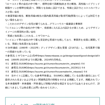
└ローコスト帯の会社の中で唯一、標準仕様で高断熱(吹き付け断熱、高性能ハイブリッド
樹脂サッシが標準仕様)且つ、間取りを自由に設計できる、性能と設計力とコストのバラン
スが良い会社
※耐震等級3相当、断熱等級4相当の国内最高等級が取得可能(間取りによっては対応でき
ない場合もあり)
・こだわりのデザイン住宅が建てられる…グランハウス一級建築士事務所
└ミドルレンジ帯の会社の中で唯一、依頼者に3人以上の設計士が就くため、よりデザイン
イメージの再現性が高い会社
・実績と知名度にこだわる…ミサワホーム
└ハイエンド帯の会社の中で最も安定的な実績※を残しており、事業所を全国に展開して
いる、実績と知名度がある会社
※34年連続（1990年～2022年）グッドデザイン賞を受賞（計167点）し、住宅業界で随
一の実績※を持っている
※参照元:ミサワホーム公式HP(https://www.misawa.co.jp/design/award/good-design/all.h
tml) 1990年-2023年までの累計数。2024年5月時点。
※1 参照元:SUUMO(https://suumo.jp/chumon/koumuten/rn_simplek/) ※4
※2 参照元:SUUMO(https://suumo.jp/chumon/koumuten/rn_162361/) ※4
※3 参照元:SUUMO(https://suumo.jp/chumon/housemaker/rn_misawa/) ※4
※4 当サイトに記載している参考坪単価は、SUUMOに掲載している企業の責任において
提供された住まいおよび住まい関連商品等の情報をそのまま掲載してます。掲載されてい
る本体価格帯・本体価格・坪単価など情報の内容を保証するものではありませんので、詳
細につきましては各企業にお問い合わせください。