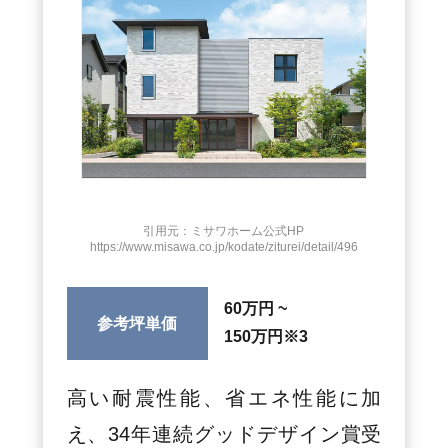
引用元：ミサワホーム公式HP
https://www.misawa.co.jp/kodate/ziturei/detail/496
60万円 ~
参考坪単価
150万円
※3
高い耐震性能、省エネ性能に加
え、34年連続グッドデザイン賞受