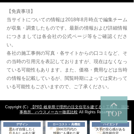
【免責事項】
当サイトについての情報は2018年8月時点で編集チーム
が収集・調査したものです。最新の情報および詳細情報
につきましては各会社の公式ページ等をご確認くださ
い。
各社の施工事例の写真・各サイトからの口コミなど、そ
の当時の引用元を表記しておりますが、現在はなくなっ
ている可能性もあります。また、価格・費用などは当時
の情報を記載しているが、閲覧時期によっては変わって
いる可能性もございますので、ご了承ください。
Copyright (C）
岐阜県で理想の注文住宅を建てる！工務店、設計
事務所、ハウスメーカー徹底比較
All Rights Reserved.
デザイン
ローコスト × 高機能
ハイエンド
思わず自慢したく
1000万円代の
大手の安心感がある
なるおしゃれな家
性能にも優れた家
高性能住宅