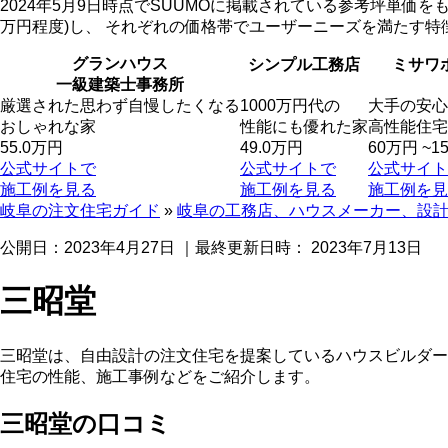
2024年5月9日時点でSUUMOに掲載されている参考坪単価をもと
万円程度)し、 それぞれの価格帯でユーザーニーズを満たす
グランハウス
シンプル工務店
ミサワ
一級建築士事務所
厳選された
思わず自慢したくなる
1000万円代の
大手の安心
おしゃれな家
性能にも優れた家
高性能住宅
55.0万円
49.0万円
60万円 ~1
公式サイトで
公式サイトで
公式サイト
施工例を見る
施工例を見る
施工例を見
岐阜の注文住宅ガイド
»
岐阜の工務店、ハウスメーカー、設
公開日：
2023年4月27日
｜最終更新日時：
2023年7月13日
三昭堂
三昭堂は、自由設計の注文住宅を提案しているハウスビルダー
住宅の性能、施工事例などをご紹介します。
三昭堂の口コミ