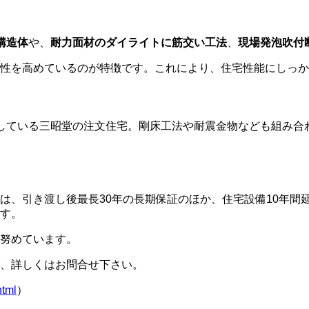
構造体
や、
耐力面材のダイライトに筋交い工法
、
現場発泡吹付
性を高めているのが特徴です。これにより、住宅性能にしっか
している三昭堂の注文住宅。剛床工法や耐震金物なども組み合
は、引き渡し後最長30年の長期保証のほか、住宅設備10年間
す。
努めています。
、詳しくはお問合せ下さい。
html
）