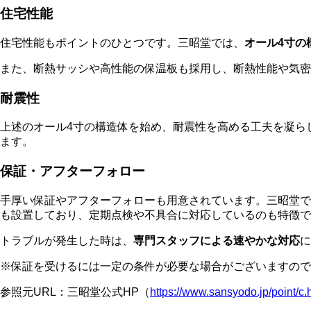
住宅性能
住宅性能もポイントのひとつです。三昭堂では、
オール4寸の
また、断熱サッシや高性能の保温板も採用し、断熱性能や気密
耐震性
上述のオール4寸の構造体を始め、耐震性を高める工夫を凝ら
ます。
保証・アフターフォロー
手厚い保証やアフターフォローも用意されています。三昭堂で
も設置しており、定期点検や不具合に対応しているのも特徴で
トラブルが発生した時は、
専門スタッフによる速やかな対応
に
※保証を受けるには一定の条件が必要な場合がございますので
参照元URL：三昭堂公式HP（
https://www.sansyodo.jp/point/c.