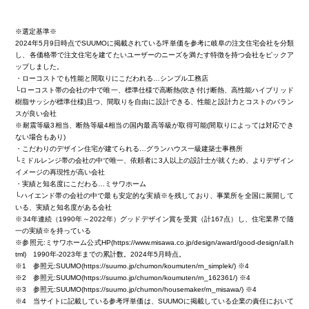
※選定基準※
2024年5月9日時点でSUUMOに掲載されている坪単価を参考に岐阜の注文住宅会社を分類
し、各価格帯で注文住宅を建てたいユーザーのニーズを満たす特徴を持つ会社をピックア
ップしました。
・ローコストでも性能と間取りにこだわれる…シンプル工務店
└ローコスト帯の会社の中で唯一、標準仕様で高断熱(吹き付け断熱、高性能ハイブリッド
樹脂サッシが標準仕様)且つ、間取りを自由に設計できる、性能と設計力とコストのバラン
スが良い会社
※耐震等級3相当、断熱等級4相当の国内最高等級が取得可能(間取りによっては対応でき
ない場合もあり)
・こだわりのデザイン住宅が建てられる…グランハウス一級建築士事務所
└ミドルレンジ帯の会社の中で唯一、依頼者に3人以上の設計士が就くため、よりデザイン
イメージの再現性が高い会社
・実績と知名度にこだわる…ミサワホーム
└ハイエンド帯の会社の中で最も安定的な実績※を残しており、事業所を全国に展開して
いる、実績と知名度がある会社
※34年連続（1990年～2022年）グッドデザイン賞を受賞（計167点）し、住宅業界で随
一の実績※を持っている
※参照元:ミサワホーム公式HP(https://www.misawa.co.jp/design/award/good-design/all.h
tml) 1990年-2023年までの累計数。2024年5月時点。
※1 参照元:SUUMO(https://suumo.jp/chumon/koumuten/rn_simplek/) ※4
※2 参照元:SUUMO(https://suumo.jp/chumon/koumuten/rn_162361/) ※4
※3 参照元:SUUMO(https://suumo.jp/chumon/housemaker/rn_misawa/) ※4
※4 当サイトに記載している参考坪単価は、SUUMOに掲載している企業の責任において