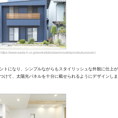
.wada-h.co.jp/works/tokisidaininzudetanosikukurasuie/）
ントになり、シンプルながらもスタイリッシュな外観に仕上が
つけて、太陽光パネルを十分に載せられるようにデザインしま