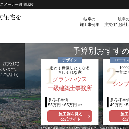
スメーカー徹底比較
岐阜の
岐阜
施工事例集
注文住宅会社
予算別おすす
デザイン
ローコス
、注文住宅
思わず自慢したくなる
100
ています。
おしゃれな家
性能に
にご活用く
グランハウス
シンプ
一級建築士事務所
参考坪単価
参考坪単
55万円 ~65万円
49万円 ~
※2
施工例を見る
施工
公式サイト
公
2024年5月9日時点でSUUMOに掲載されている参考坪単価をもとに