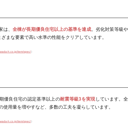
の家は、
全棟が長期優良住宅以上の基準を達成
。劣化対策等級や
まざまな要素で高い水準の性能をクリアしています。
.wada-h.co.jp/item/spec/
）
長期優良住宅の認定基準以上の
耐震等級3を実現
しています。全
の使用量を増やすなど、多数の工夫を凝らしています。
.wada-h.co.jp/item/spec/
）