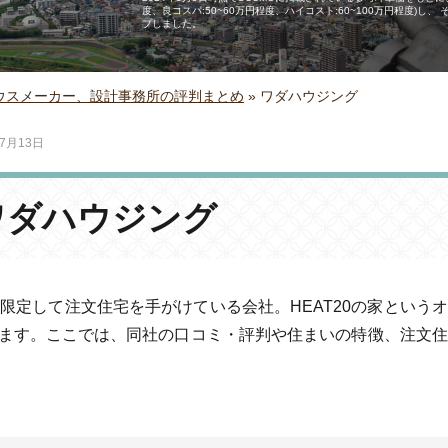
度、良コスパ:50~60万円程度、ハイコスト:60~100万円程度)
プしました。
ウスメーカー、設計事務所の評判まとめ
»
ワダハウジング
年7月13日
ワダハウジング
限定して注文住宅を手がけている会社。HEAT20の家という
ます。ここでは、同社の口コミ・評判や住まいの特徴、注文住