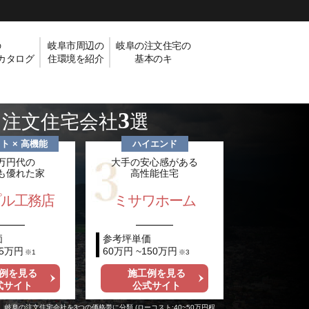
の
岐阜市周辺の
岐阜の注文住宅の
カタログ
住環境を紹介
基本のキ
3
め注文住宅会社
選
ト × 高機能
ハイエンド
0万円代の
大手の安心感がある
も優れた家
高性能住宅
ル工務店
ミサワホーム
価
参考坪単価
55万円
60万円 ~150万円
※1
※3
例を見る
施工例を見る
式サイト
公式サイト
、岐阜の注文住宅会社を3つの価格帯に分類 (ローコスト:40~50万円程