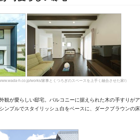
ww.wada-h.co.jp/works/家事とくつろぎのスペースを上手く融合させた家/）
外観が愛らしい邸宅。バルコニーに据えられた木の手すりがア
シンプルでスタイリッシュ白をベースに、ダークブラウンの床